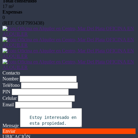
Total construido
17 m²
Expensas
0
(REF. COF7993438)
Contacto
Nombre
Teléfono
PIN
Celular
Email
Mensaje
Enviar
UBICACIÓN