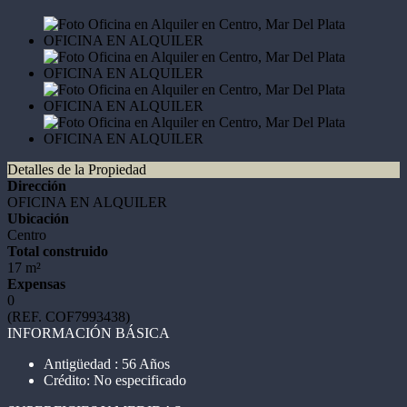
Detalles de la Propiedad
Dirección
OFICINA EN ALQUILER
Ubicación
Centro
Total construido
17 m²
Expensas
0
(REF. COF7993438)
INFORMACIÓN BÁSICA
Antigüedad : 56 Años
Crédito: No especificado