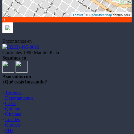
Leaflet
| ©
OpenStreetMap
contributors
0
Encontranos en
(0223) 495-0610
Corrientes 1990 Mar del Plata
Seguinos en
Asociados con
¿Qué estás buscando?
·
Terrenos
·
Departamentos
·
Casas
·
Quintas
·
Oficinas
·
Locales
·
Garages
·
PHs