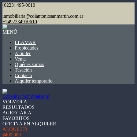
(0223) 495-0610
|
inmobiliaria@colantoniosanmartin.com.ar
+5492234950610
MENÚ
LLAMAR
Propiedades
Alquiler
Venta
Quiénes somos
Tasación
Contacto
Alquiler temporario
Consultar por Whatsapp
VOLVER A
RESULTADOS
AGREGAR A
FAVORITOS
OFICINA EN ALQUILER
ALQUILER
$400.000