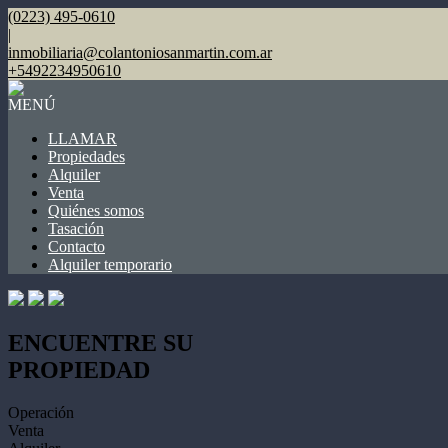
(0223) 495-0610
|
inmobiliaria@colantoniosanmartin.com.ar
+5492234950610
MENÚ
LLAMAR
Propiedades
Alquiler
Venta
Quiénes somos
Tasación
Contacto
Alquiler temporario
ENCUENTRE SU
PROPIEDAD
Operación
Venta