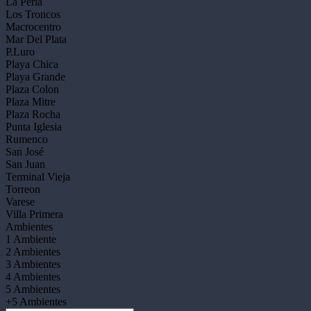
La Perla
Los Troncos
Macrocentro
Mar Del Plata
P.Luro
Playa Chica
Playa Grande
Plaza Colon
Plaza Mitre
Plaza Rocha
Punta Iglesia
Rumenco
San José
San Juan
Terminal Vieja
Torreon
Varese
Villa Primera
Ambientes
1 Ambiente
2 Ambientes
3 Ambientes
4 Ambientes
5 Ambientes
+5 Ambientes