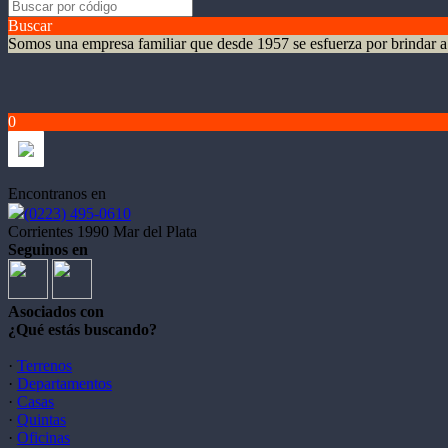
Buscar
Somos una empresa familiar que desde 1957 se esfuerza por brindar a s
0
Encontranos en
(0223) 495-0610
Corrientes 1990 Mar del Plata
Seguinos en
Asociados con
¿Qué estás buscando?
·
Terrenos
·
Departamentos
·
Casas
·
Quintas
·
Oficinas