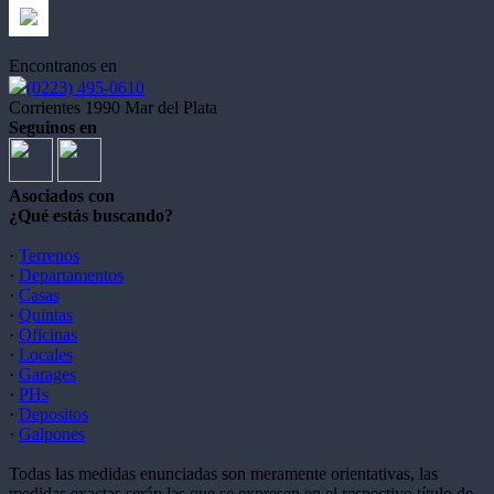
Encontranos en
(0223) 495-0610
Corrientes 1990 Mar del Plata
Seguinos en
Asociados con
¿Qué estás buscando?
·
Terrenos
·
Departamentos
·
Casas
·
Quintas
·
Oficinas
·
Locales
·
Garages
·
PHs
·
Depositos
·
Galpones
Todas las medidas enunciadas son meramente orientativas, las
medidas exactas serán las que se expresen en el respectivo título de