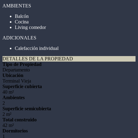
AMBIENTES
Balcón
Cocina
Living comedor
ADICIONALES
Calefacción individual
DETALLES DE LA PROPIEDAD
Tipo de Propiedad
Departamento
Ubicación
Terminal Vieja
Superficie cubierta
40 m²
Ambientes
2
Superficie semicubierta
2 m²
Total construido
42 m²
Dormitorios
1