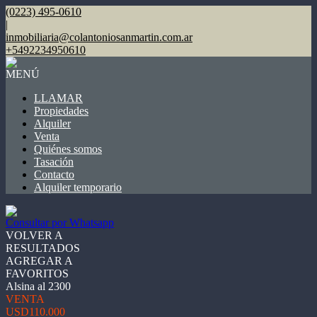
(0223) 495-0610
|
inmobiliaria@colantoniosanmartin.com.ar
+5492234950610
MENÚ
LLAMAR
Propiedades
Alquiler
Venta
Quiénes somos
Tasación
Contacto
Alquiler temporario
Consultar por Whatsapp
VOLVER A
RESULTADOS
AGREGAR A
FAVORITOS
Alsina al 2300
VENTA
USD110.000