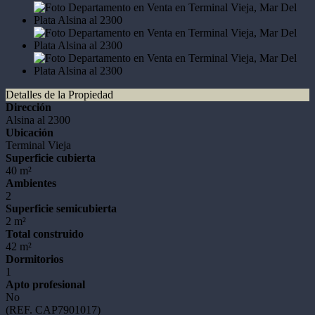
Detalles de la Propiedad
Dirección
Alsina al 2300
Ubicación
Terminal Vieja
Superficie cubierta
40 m²
Ambientes
2
Superficie semicubierta
2 m²
Total construido
42 m²
Dormitorios
1
Apto profesional
No
(REF. CAP7901017)