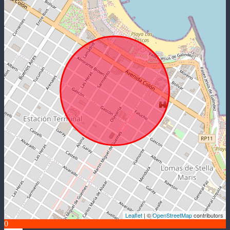
Leaflet
| ©
OpenStreetMap
contributors
0