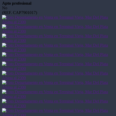
Apto profesional
No
(REF. CAP7901017)