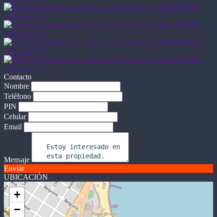
Contacto
Nombre
Teléfono
PIN
Celular
Email
Mensaje
Enviar
UBICACIÓN
+
−