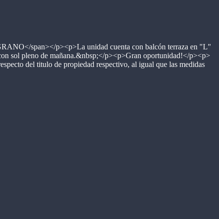
span></p><p>La unidad cuenta con balcón terraza en "L"
o, con sol pleno de mañana.&nbsp;</p><p>Gran oportunidad!</p><p>
pecto del titulo de propiedad respectivo, al igual que las medidas