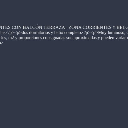
ENTES CON BALCÓN TERRAZA - ZONA CORRIENTES Y BELGRANO</
 la calle,</p><p>dos dormitorios y baño completo.</p><p>Muy luminos
ies, m2 y proporciones consignadas son aproximadas y pueden variar res
p>