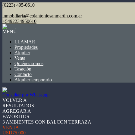
(0223) 495-0610
|
inmobiliaria@colantoniosanmartin.com.ar
+5492234950610
MENÚ
LLAMAR
Propiedades
Alquiler
Venta
Quiénes somos
Tasación
Contacto
Alquiler temporario
Consultar por Whatsapp
VOLVER A
RESULTADOS
AGREGAR A
FAVORITOS
3 AMBIENTES CON BALCON TERRAZA
VENTA
USD75.000