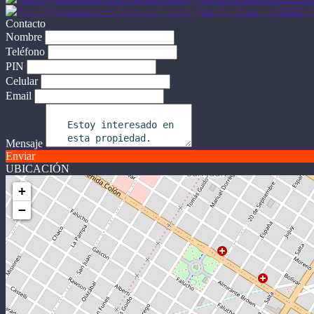
Contacto
Nombre
Teléfono
PIN
Celular
Email
Mensaje
Enviar
UBICACIÓN
+
−