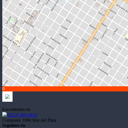
0
Encontranos en
(0223) 495-0610
Corrientes 1990 Mar del Plata
Seguinos en