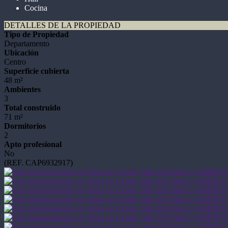
Cocina
DETALLES DE LA PROPIEDAD
Tipo de Propiedad
Departamento
Ubicación
Centro
Superficie cubierta
48 m²
Ambientes
3
Total construido
71 m²
Dormitorios
2
Apto profesional
No
(REF. CAP6932917)