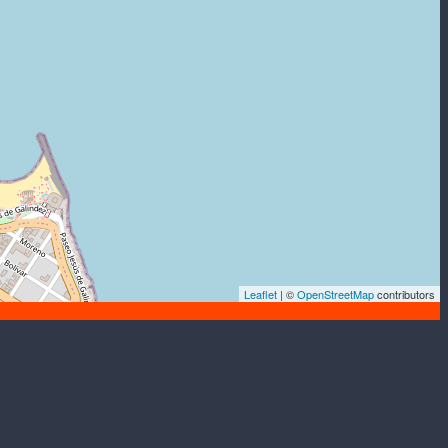
Leaflet
| ©
OpenStreetMap
contributors