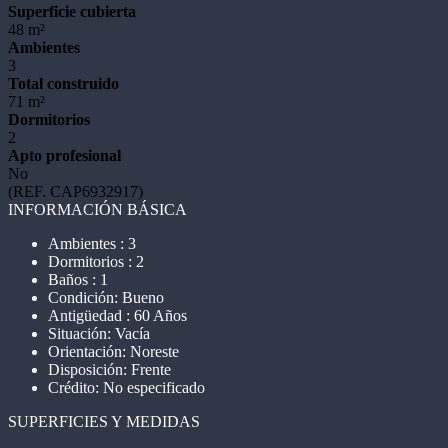
Superficie cubierta
48 m²
Ambientes
3
Total construido
71 m²
Dormitorios
2
Apto profesional
No
(REF. CAP6932917)
INFORMACIÓN BÁSICA
Ambientes : 3
Dormitorios : 2
Baños : 1
Condición: Bueno
Antigüedad : 60 Años
Situación: Vacía
Orientación: Noreste
Disposición: Frente
Crédito: No especificado
SUPERFICIES Y MEDIDAS