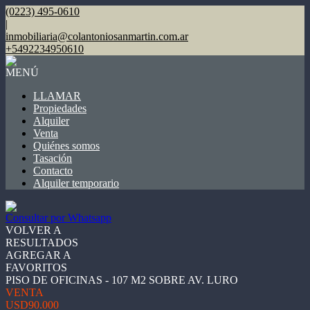
(0223) 495-0610
|
inmobiliaria@colantoniosanmartin.com.ar
+5492234950610
MENÚ
LLAMAR
Propiedades
Alquiler
Venta
Quiénes somos
Tasación
Contacto
Alquiler temporario
Consultar por Whatsapp
VOLVER A
RESULTADOS
AGREGAR A
FAVORITOS
PISO DE OFICINAS - 107 M2 SOBRE AV. LURO
VENTA
USD90.000