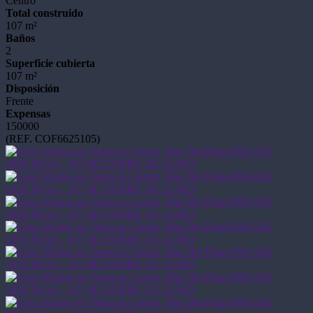
Centro
Total construido
107 m²
Baños
2
Superficie cubierta
107 m²
Disposición
Frente
Expensas
150000
(REF. COF6625105)