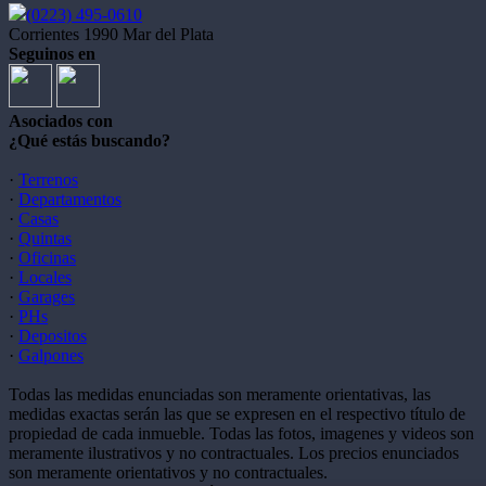
(0223) 495-0610
Corrientes 1990 Mar del Plata
Seguinos en
Asociados con
¿Qué estás buscando?
·
Terrenos
·
Departamentos
·
Casas
·
Quintas
·
Oficinas
·
Locales
·
Garages
·
PHs
·
Depositos
·
Galpones
Todas las medidas enunciadas son meramente orientativas, las
medidas exactas serán las que se expresen en el respectivo título de
propiedad de cada inmueble. Todas las fotos, imagenes y videos son
meramente ilustrativos y no contractuales. Los precios enunciados
son meramente orientativos y no contractuales.