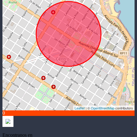
Leaflet
| ©
OpenStreetMap
contributors
0
Encontranos en